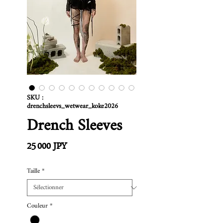
SKU :
drenchsleevs_wetwear_koke2026
Drench Sleeves
Prix
25 000 JPY
Taille
*
Couleur
*