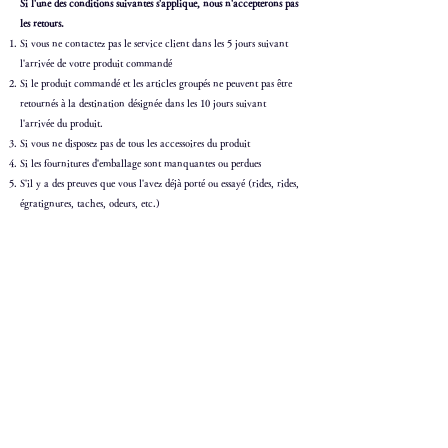
Si l'une des conditions suivantes s'applique, nous n'accepterons pas
les retours.
Si vous ne contactez pas le service client dans les 5 jours suivant
l'arrivée de votre produit commandé
Si le produit commandé et les articles groupés ne peuvent pas être
retournés à la destination désignée dans les 10 jours suivant
l'arrivée du produit.
Si vous ne disposez pas de tous les accessoires du produit
Si les fournitures d'emballage sont manquantes ou perdues
S'il y a des preuves que vous l'avez déjà porté ou essayé (rides, rides,
égratignures, taches, odeurs, etc.)
Shorts
En cas de retour par courrier ordinaire ou en port dû
Si la valeur du produit est considérablement perdue en raison d'un
manque de considération lors du retour (nous le retournerons en
port dû)
Concernant l'échange de taille, nous correspondrons dans les
conditions suivantes.
1.
Les clients qui souhaitent échanger des tailles doivent
contacter le service client dans les 5 jours suivant l'arrivée du
produit.
2.
Nous n'accepterons les échanges que si l'article a été retourné