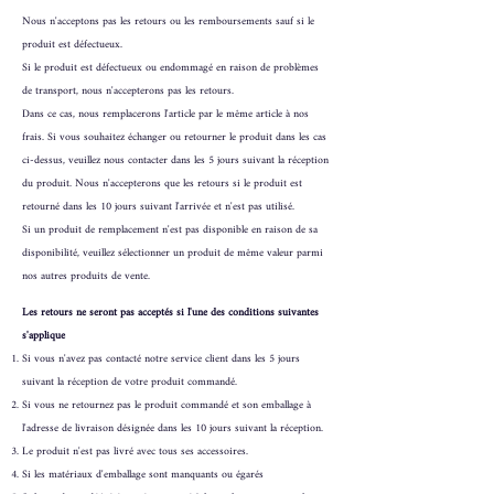
Nous n'acceptons pas les retours ou les remboursements sauf si le
produit est défectueux.
Si le produit est défectueux ou endommagé en raison de problèmes
de transport, nous n'accepterons pas les retours.
Dans ce cas, nous remplacerons l'article par le même article à nos
frais. Si vous souhaitez échanger ou retourner le produit dans les cas
ci-dessus, veuillez nous contacter dans les 5 jours suivant la réception
du produit. Nous n'accepterons que les retours si le produit est
retourné dans les 10 jours suivant l'arrivée et n'est pas utilisé.
Si un produit de remplacement n'est pas disponible en raison de sa
disponibilité, veuillez sélectionner un produit de même valeur parmi
nos autres produits de vente.
Les retours ne seront pas acceptés si l'une des conditions suivantes
s'applique
Si vous n'avez pas contacté notre service client dans les 5 jours
suivant la réception de votre produit commandé.
Si vous ne retournez pas le produit commandé et son emballage à
l'adresse de livraison désignée dans les 10 jours suivant la réception.
Le produit n'est pas livré avec tous ses accessoires.
Si les matériaux d'emballage sont manquants ou égarés