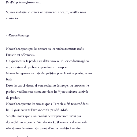
PayPal préenregistrées, etc.
Si vous souhaitez effectuer un virement bancaire, veuillez nous
contacter.
--Retour/échange
Nous n'acceptons pas les retours ou les remboursements sauf si
l'article est défectueux.
Uniquement si le produit est défectueux ou s'il est endommagé ou
sali en raison de problèmes pendant le transport.
Nous échangerons les frais d'expédition pour le même produit à nos
frais.
Dans les cas ci-dessus, si vous souhaitez échanger ou retourner le
produit, veuillez nous contacter dans les 5 jours suivant l'arrivée
du produit.
Nous n'accepterons les retours que si l'article a été retourné dans
les 10 jours suivant l'arrivée et n'a pas été utilisé.
Veuillez noter que si un produit de remplacement n'est pas
disponible en raison de l'état des stocks, il vous sera demandé de
sélectionner le même prix parmi d'autres produits à vendre.