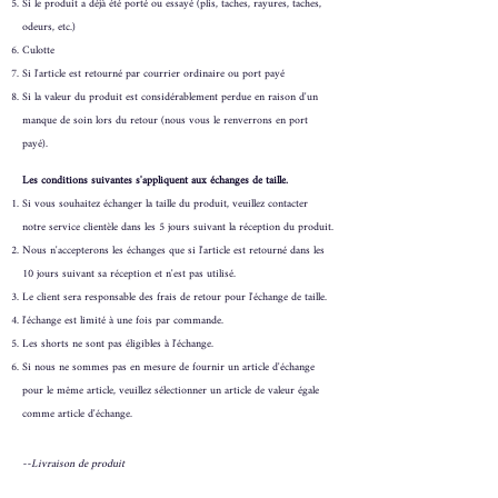
Si le produit a déjà été porté ou essayé (plis, taches, rayures, taches,
odeurs, etc.)
Culotte
Si l'article est retourné par courrier ordinaire ou port payé
Si la valeur du produit est considérablement perdue en raison d'un
manque de soin lors du retour (nous vous le renverrons en port
payé).
Les conditions suivantes s'appliquent aux échanges de taille.
Si vous souhaitez échanger la taille du produit, veuillez contacter
notre service clientèle dans les 5 jours suivant la réception du produit.
Nous n'accepterons les échanges que si l'article est retourné dans les
10 jours suivant sa réception et n'est pas utilisé.
Le client sera responsable des frais de retour pour l'échange de taille.
l'échange est limité à une fois par commande.
Les shorts ne sont pas éligibles à l'échange.
Si nous ne sommes pas en mesure de fournir un article d'échange
pour le même article, veuillez sélectionner un article de valeur égale
comme article d'échange.
--Livraison de produit