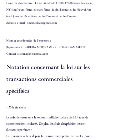
Horaires d'ouverture : Lundi-Vendredi 11h00-17h00 heure française,
NY (sauf jours fériés et jours fériés de fin d'année et du Nouvel An)
(sauf jours fériés et fêtes de fin d'année et de fin d'année)
Adresse e-mail :
soeur.tokyo@gmail.com
Nom et coordonnées de l'entreprise
Représentant : SAKURA MORIKAMI / CHIGAKO YAMASHITA
Contact :
soeur.tokyo@gmail.com
Notation concernant la loi sur les
transactions commerciales
spécifiées
- Prix de vente
Le prix de vente sera le montant affiché (prix affiché / taxe de
consommation incluse). De plus, les frais d'expédition seront
facturés séparément.
La livraison se fera depuis la France métropolitaine par La Poste.