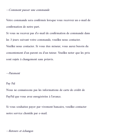
--Comment passer une commande
Votre commande sera confirmée lorsque vous recevrez un e-mail de
confirmation de notre part.
Si vous ne recevez pas d'e-mail de confirmation de commande dans
les 3 jours suivant votre commande, veuillez nous contacter.
Veuillez nous contacter. Si vous êtes mineur, vous aurez besoin du
consentement d'un parent ou d'un tuteur. Veuillez noter que les prix
sont sujets à changement sans préavis.
--Paiement
Pay Pal
Nous ne connaissons pas les informations de carte de crédit de
PayPal que vous avez enregistrées à l'avance.
Si vous souhaitez payer par virement bancaire, veuillez contacter
notre service clientèle par e-mail.
--Retours et échanges